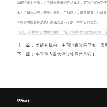
3.
EPP
成本不低，
为
了确保最低的
产
品成本，有的厂家放弃使
4.
为
了采用
EPP
，需要开磨具，
产
品越大，磨具越
贵
，
产
品开
5.
很多中国新
风
系
统
厂家
还完全
不了解
EPP
和它的
优势。
但是，在新风行业里面利用EPP这个环保材料绝对会成为一
上一篇：
美研究机构：中国治霾效果显著，居
下一篇：
冬季室内最大污染物竟然是它！
联系我们