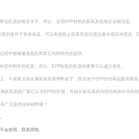
以降低机器的噪音水平。所以，采用EPP材料的新风系统噪音会相当低。
在-30度的条件下有效保温，可以有效防止机器里面出现冷凝水或结冰情况
输过程中能够避免电机和其它内部组件的损坏。
钢铁部件制作的机器。所以，EPP制造的机器的重量可以减少很多。
构上，不需要另加金属骨架或者塑料架子，而且由于EPP的结构由磨具制
欧洲新风系统厂家已认可EPP的价值，开始在新风系统内部结构和外壳利
没有广泛使用这种材料呢？
。
不会使用、容易用错。